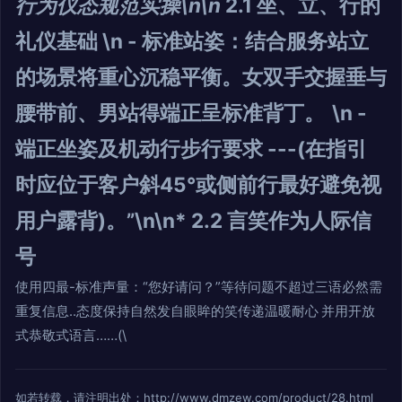
行为仪态规范实操\n\n
2.1 坐、立、行的
礼仪基础
\n - 标准站姿：结合服务站立
的场景将重心沉稳平衡。女双手交握垂与
腰带前、男站得端正呈标准背丁。 \n -
端正坐姿及机动行步行要求 ---(在指引
时应位于客户斜45°或侧前行最好避免视
用户露背)。”\n\n*
2.2 言笑作为人际信
号
使用四最-标准声量：“您好请问？”等待问题不超过三语必然需
重复信息..态度保持自然发自眼眸的笑传递温暖耐心 并用开放
式恭敬式语言……(\
如若转载，请注明出处：http://www.dmzew.com/product/28.html