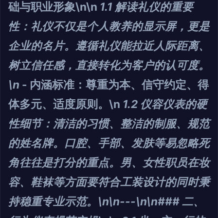
础与职业形象\n\n
1.1 解读礼仪的重要
性
：礼仪不仅是个人教养的显示屏，更是
企业的名片。遵循礼仪能拉近人际距离、
树立信任感，直接转化为客户的认可度。
\n
- 内涵标准：尊重为本、信守约定、得
体多元、适度原则。\n
1.2 仪容仪表的硬
性细节
：清洁的习惯、整洁的制服、规范
的姓名牌。口腔、手部、发肤等易忽略死
角往往是打分的重点。​男、女性职员在妆
容、鞋袜等方面要符合工装设计的同时秉
持稳重专业示范。\n\n---\n\n### 二、